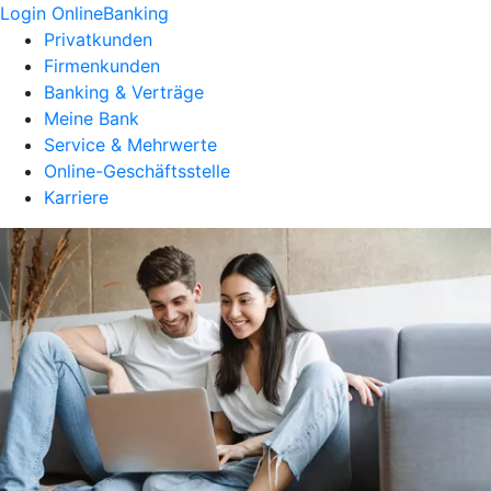
Login OnlineBanking
Privatkunden
Firmenkunden
Banking & Verträge
Meine Bank
Service & Mehrwerte
Online-Geschäftsstelle
Karriere