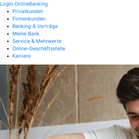
Login OnlineBanking
Privatkunden
Firmenkunden
Banking & Verträge
Meine Bank
Service & Mehrwerte
Online-Geschäftsstelle
Karriere