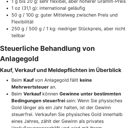
1 g bis 20 g: sehr flexibel, aber höherer Gramm-Preis
1 oz (31,1 g): international geläufig
50 g / 100 g: guter Mittelweg zwischen Preis und
Flexibilität
250 g / 500 g / 1 kg: niedriger Stückpreis, aber nicht
teilbar
Steuerliche Behandlung von
Anlagegold
Kauf, Verkauf und Meldepflichten im Überblick
Beim
Kauf
von Anlagegold
fällt
keine
Mehrwertsteuer
an.
Beim
Verkauf
können
Gewinne unter bestimmten
Bedingungen steuerfrei
sein: Wenn Sie physisches
Gold länger als ein Jahr halten, ist der Gewinn
steuerfrei. Verkaufen Sie physisches Gold innerhalb
eines Jahres, zählt der Gewinn als privates
Veräußerungsgeschäft und wird mit Ihrem