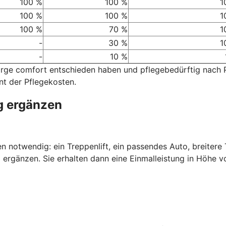
100 %
100 %
1
100 %
100 %
1
100 %
70 %
1
-
30 %
1
-
10 %
sorge comfort entschieden haben und pflegebedürftig nach
nt der Pflegekosten.
g ergänzen
nen notwendig: ein Treppenlift, ein passendes Auto, breiter
 ergänzen. Sie erhalten dann eine Einmalleistung in Höhe v